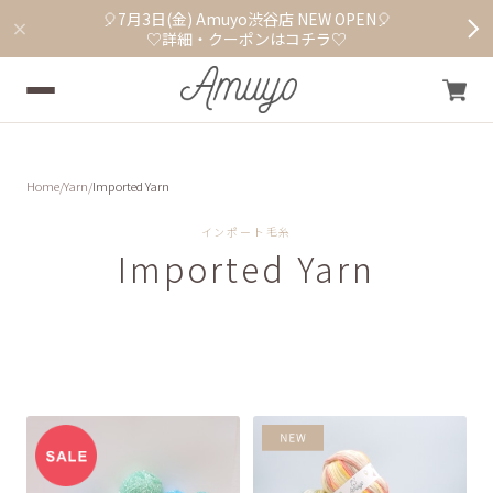
🎈7月3日(金) Amuyo渋谷店 NEW OPEN🎈
♡詳細・クーポンはコチラ♡
Home
Yarn
Imported Yarn
インポート毛糸
Imported Yarn