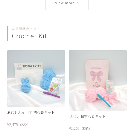
›
view more
かぎ針編みキット
Crochet Kit
SOLD OUT
あむむふぇいす 初心者キット
SOLD OUT
リボン 超初心者キット
¥2,475
（税込）
¥2,200
（税込）