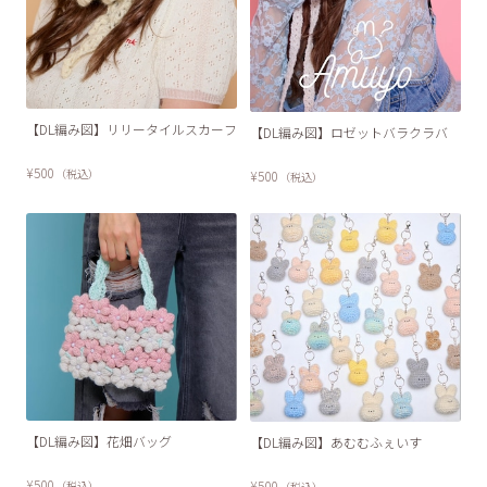
【DL編み図】リリータイルスカーフ
【DL編み図】ロゼットバラクラバ
¥500
（税込）
¥500
（税込）
【DL編み図】花畑バッグ
【DL編み図】あむむふぇいす
¥500
¥500
（税込）
（税込）