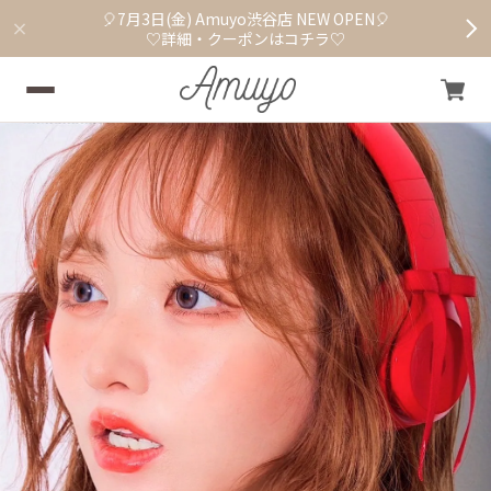
🎈7月3日(金) Amuyo渋谷店 NEW OPEN🎈
♡詳細・クーポンはコチラ♡