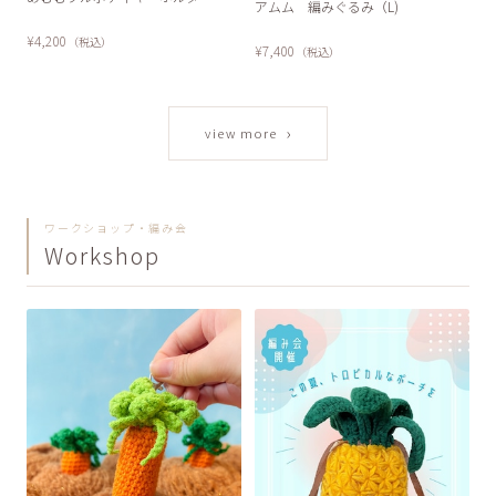
アムム 編みぐるみ（L)
¥4,200
（税込）
¥7,400
（税込）
›
view more
ワークショップ・編み会
Workshop