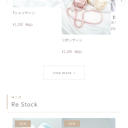
‹
›
Tシャツヤーン
【DL編み
ルホルダー
¥1,100
（税込）
¥500
（税込
リボンヤーン
¥1,100
（税込）
›
view more
再入荷
Re Stock