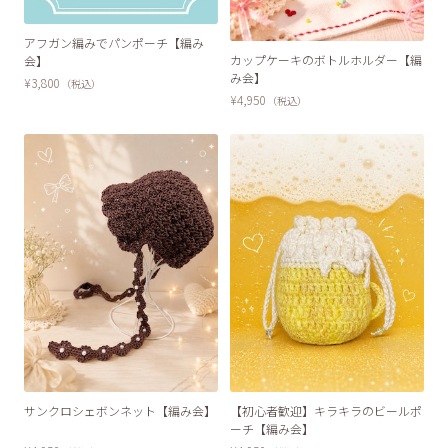
アフガン編みでパンポーチ【編み
カップケーキのボトルホルダー【編
会】
み会】
¥3,800
（税込）
¥4,950
（税込）
SOLD OUT
サンクロシェボンネット【編み会】
【初心者歓迎】キラキラのビールポ
ーチ【編み会】