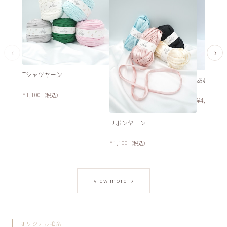
‹
›
Tシャツヤーン
あむむフル
¥1,100
（税込）
¥4,200
（税
リボンヤーン
¥1,100
（税込）
›
view more
オリジナル毛糸