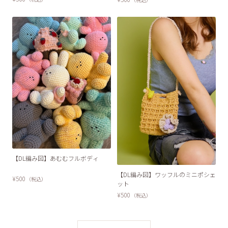
【DL編み図】あむむフルボディ
【DL編み図】ワッフルのミニポシェ
¥500
（税込）
ット
¥500
（税込）