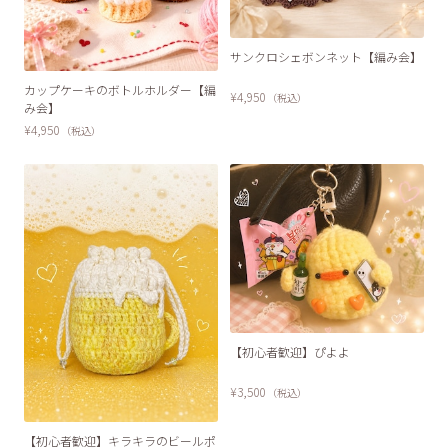
サンクロシェボンネット【編み会】
カップケーキのボトルホルダー【編
¥4,950
（税込）
み会】
¥4,950
（税込）
【初心者歓迎】ぴよよ
¥3,500
（税込）
SOLD OUT
【初心者歓迎】キラキラのビールポ