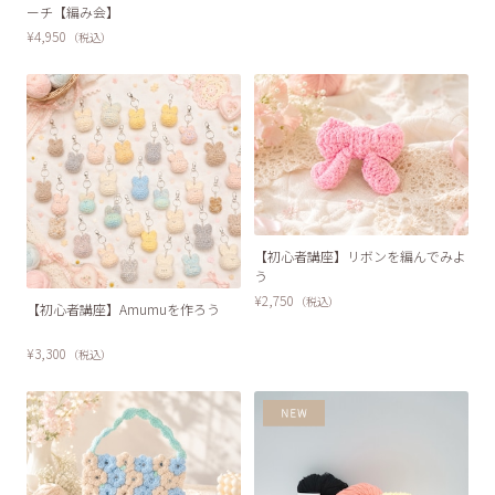
ーチ【編み会】
¥4,950
（税込）
SOLD OUT
【初心者講座】リボンを編んでみよ
う
SOLD OUT
¥2,750
（税込）
【初心者講座】Amumuを作ろう
¥3,300
（税込）