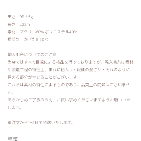
重さ：98±5g
長さ：122m
素材：アクリル60% ポリエステル40%
推奨針：かぎ針8-10号
輸入毛糸についてのご注意
当店ではすべて目視による検品を行っておりますが、輸入毛糸は素材
や製造工程の特性上、まれに色ムラ・繊維の混ざり・汚れのように
見える部分が生じることがございます。
これらは素材の特性によるものであり、品質上の問題はございませ
ん。
あらかじめご了承のうえ、お買い求めくださいますようお願いいた
します。
※注文から1−3日で発送いたします。
種類