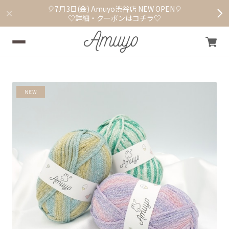
🎈7月3日(金) Amuyo渋谷店 NEW OPEN🎈
♡詳細・クーポンはコチラ♡