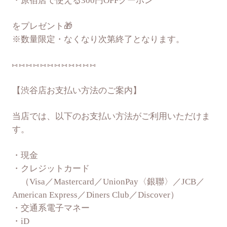
・原宿店で使える300円OFFクーポン
をプレゼント🎁
※数量限定・なくなり次第終了となります。
⑅ ⑅ ⑅ ⑅ ⑅ ⑅ ⑅ ⑅ ⑅ ⑅ ⑅ ⑅
【渋谷店お支払い方法のご案内】
当店では、以下のお支払い方法がご利用いただけま
す。
・現金
・クレジットカード
（Visa／Mastercard／UnionPay〈銀聯〉／JCB／
American Express／Diners Club／Discover）
・交通系電子マネー
・iD