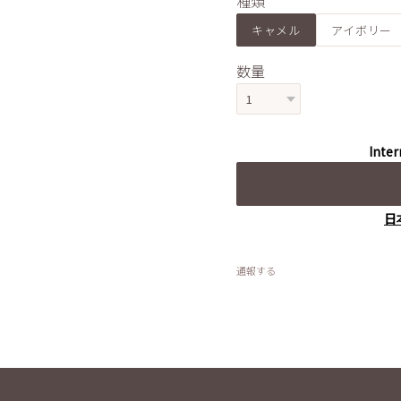
種類
キャメル
アイボリー
数量
Inter
日
通報する