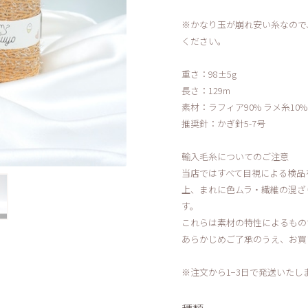
※かなり玉が崩れ安い糸なので
ください。
重さ：98±5g
長さ：129m
素材：ラフィア90% ラメ糸10%
推奨針：かぎ針5-7号
輸入毛糸についてのご注意
当店ではすべて目視による検品
上、まれに色ムラ・繊維の混ざ
す。
これらは素材の特性によるもの
あらかじめご了承のうえ、お買
※注文から1−3日で発送いたし