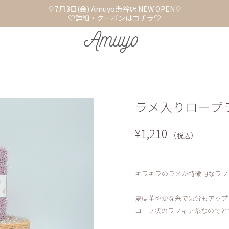
🎈7月3日(金) Amuyo渋谷店 NEW OPEN🎈
♡詳細・クーポンはコチラ♡
ラメ入りロープ
¥1,210
（税込）
キラキラのラメが特徴的なラフ
夏は華やかな糸で気分もアップ⤴
ロープ状のラフィア糸なのでと