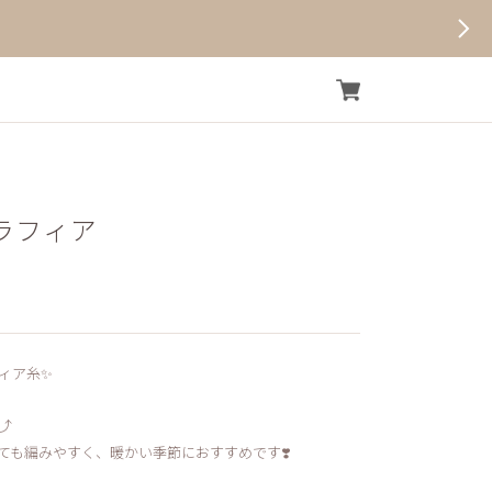
ラフィア
ィア糸✨
️
ても編みやすく、暖かい季節におすすめです❣️