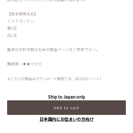
【見本使用毛糸】
ミルクコットン
青4玉
白2玉
推奨かぎ針号数は毛糸の商品ページをご参考下さい。
難易度：★★☆☆☆
※こちらの商品はダウンロード販売です。(4837810 バイト)
Ship to Japan only
Add to cart
日本国内にお住まいの方向け