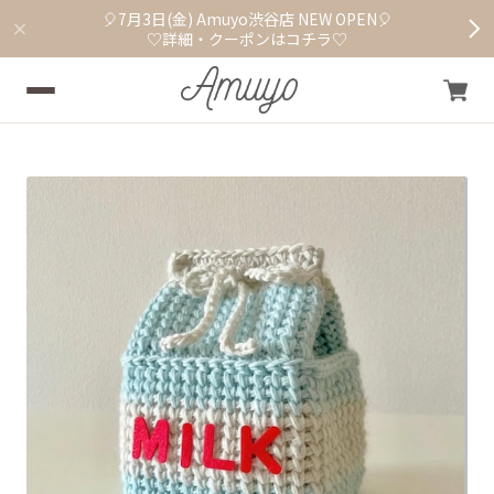
🎈7月3日(金) Amuyo渋谷店 NEW OPEN🎈
♡詳細・クーポンはコチラ♡