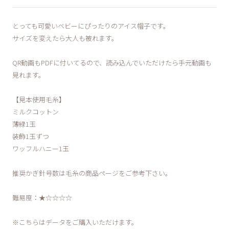
とっても可愛いベビーにぴったりのアイス帽子です。
サイズを変えたら大人も被れます。
QR動画もPDFに付いてるので、読み込んでいただけたら手元動画も
見れます。
【見本使用毛糸】
ミルクコットン
薄緑1玉
装飾1玉ずつ
ワッフルハニー1玉
推奨かぎ針号数は毛糸の商品ページをご参考下さい。
難易度：★☆☆☆☆
※こちらはデータをご購入いただけます。