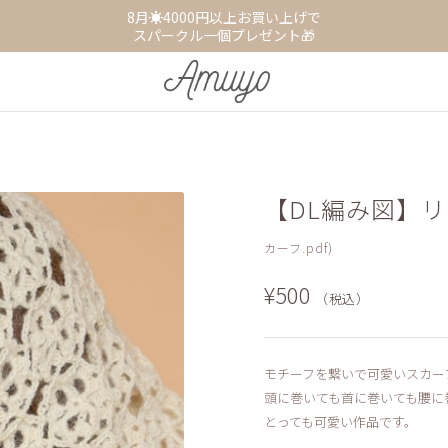
8月☀️4000円以上お買い上げで
スパークル一個プレゼント🎁
【DL編み図】
カーフ.pdf)
¥500
（税込）
モチーフを繋いで可愛いスカー
頭に巻いても首に巻いても腰に
とっても可愛い作品です。