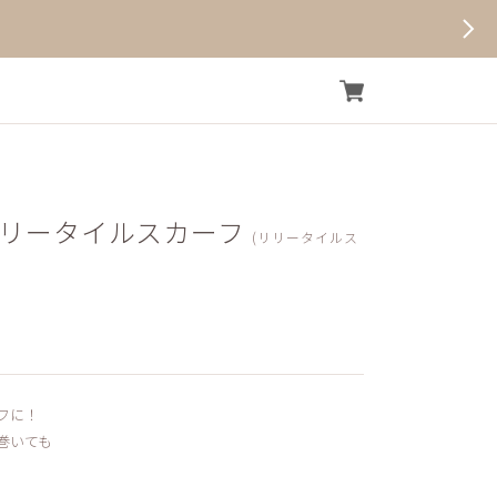
リリータイルスカーフ
(リリータイルス
フに！
巻いても