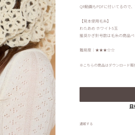
QR動画もPDFに付いてるの
【見本使用毛糸】
わたあめ ホワイト5玉
推奨かぎ針号数は毛糸の商品ペ
難易度：★★★☆☆
※こちらの商品はダウンロード販売です
日
通報する