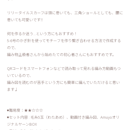
リリータイルスカーフは頭に巻いても、三角ショールとしても、腰に
巻いても可愛いです‼︎
何を作るか迷う...という方にもおすすめ！
5-6号のかぎ針を使ってモチーフを作り繋ぎ合わせる方法で作成する
ので、
編み物上級者さんから始めたての初心者さんにもおすすめです。
QRコードをスマートフォンなどで読み取って見れる編み方動画もつ
いているので、
編み図を読むのが苦手という方にも簡単に編んでいただけると思い
ます♩
◾️難易度：★★☆☆☆
◾️セット内容 : 毛糸5玉（わたあめ）、動画付き編み図、Amuyoオリ
ジナルヤーンBOX