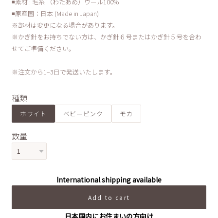
◾️素材 : 毛糸 （わたあめ）ウール100%
◾️原産国：日本 (Made in Japan)
※部材は変更になる場合があります。
※かぎ針をお持ちでない方は、かぎ針６号またはかぎ針５号を合わ
せてご準備ください。
※注文から1−3日で発送いたします。
種類
ホワイト
ベビーピンク
モカ
数量
International shipping available
Add to cart
日本国内にお住まいの方向け