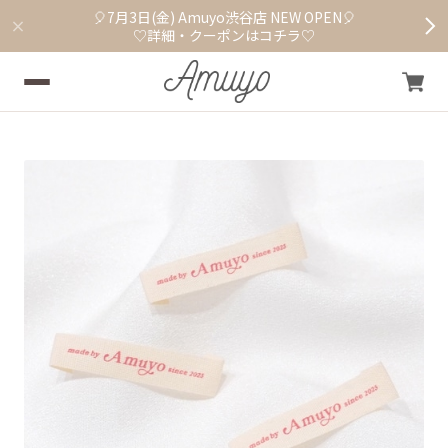
🎈7月3日(金) Amuyo渋谷店 NEW OPEN🎈
♡詳細・クーポンはコチラ♡