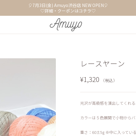
🎈7月3日(金) Amuyo渋谷店 NEW OPEN🎈
♡詳細・クーポンはコチラ♡
レースヤーン
¥1,320
（税込）
光沢が高級感を演出してくれる
カラーは５色展開で小物からバ
重さ：60±5g ※中に入って