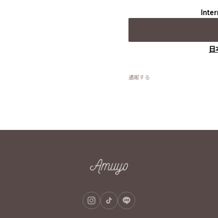
Inter
日
通報する