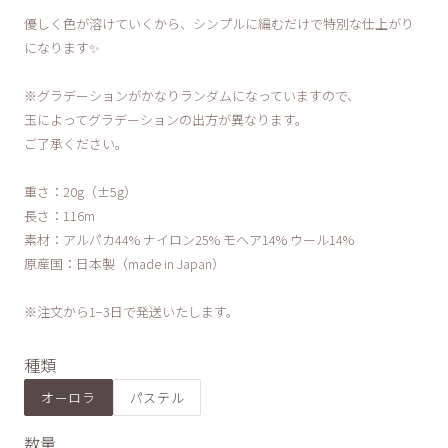
優しく色が溶けていくから、シンプルに編むだけで特別な仕上がり
になります✨
※グラデーションがかなりランダムになっていますので、
玉によってグラデーションの出方が異なります。
ご了承ください。
重さ：20g（±5g）
長さ：116m
素材：アルパカ44% ナイロン25% モヘア14% ウール14%
原産国：日本製（made in Japan）
※注文から1−3日で発送いたします。
種類
オーロラ
パステル
数量