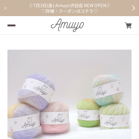
🎈7月3日(金) Amuyo渋谷店 NEW OPEN🎈
♡詳細・クーポンはコチラ♡