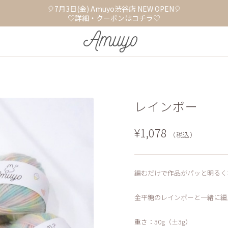
🎈7月3日(金) Amuyo渋谷店 NEW OPEN🎈
♡詳細・クーポンはコチラ♡
レインボー
¥1,078
（税込）
編むだけで作品がパッと明るく
金平糖のレインボーと一緒に編
重さ：30g（±3g）