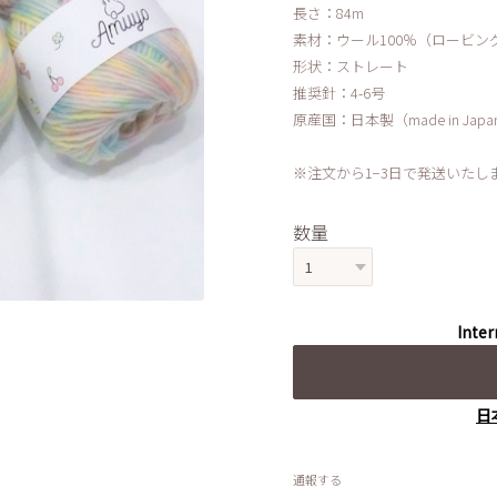
長さ：84m
素材：ウール100％（ロービン
形状：ストレート
推奨針：4-6号
原産国：日本製（made in Japa
※注文から1−3日で発送いたし
数量
Inter
日
通報する