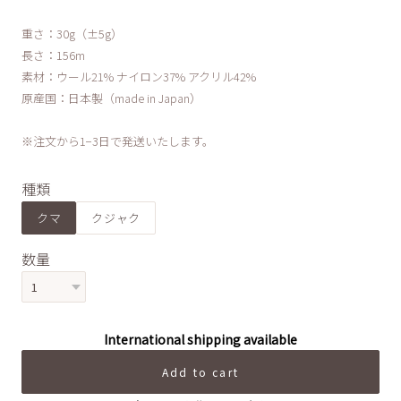
重さ：30g（±5g）
長さ：156m
素材：ウール21% ナイロン37% アクリル42%
原産国：日本製（made in Japan）
※注文から1−3日で発送いたします。
種類
クマ
クジャク
数量
International shipping available
Add to cart