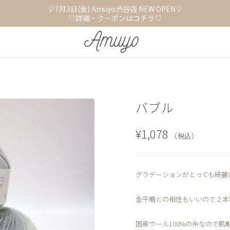
🎈7月3日(金) Amuyo渋谷店 NEW OPEN🎈
♡詳細・クーポンはコチラ♡
バブル
¥1,078
（税込）
グラデーションがとっても綺麗
金平糖との相性もいいので２本
国産ウール100%の糸なので肌